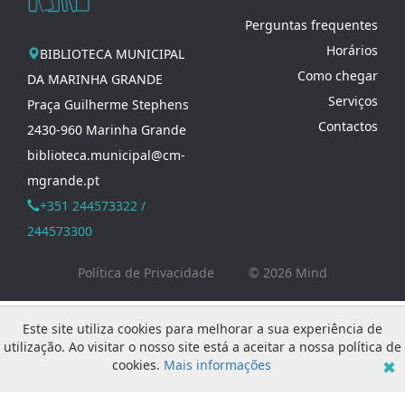
Perguntas frequentes
Horários
BIBLIOTECA MUNICIPAL
Como chegar
DA MARINHA GRANDE
Serviços
Praça Guilherme Stephens
Contactos
2430-960 Marinha Grande
biblioteca.municipal@cm-
mgrande.pt
+351 244573322 /
244573300
Política de Privacidade
© 2026
Mind
Este site utiliza cookies para melhorar a sua experiência de
utilização. Ao visitar o nosso site está a aceitar a nossa política de
cookies.
Mais informações
✖