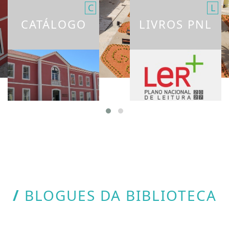
C
L
CATÁLOGO
LIVROS PNL
O QUE HÁ NA
NA BIBLIOTECA
BIBLIOTECA
MUNICPAL
MARINHA GRANDE
/
BLOGUES DA BIBLIOTECA